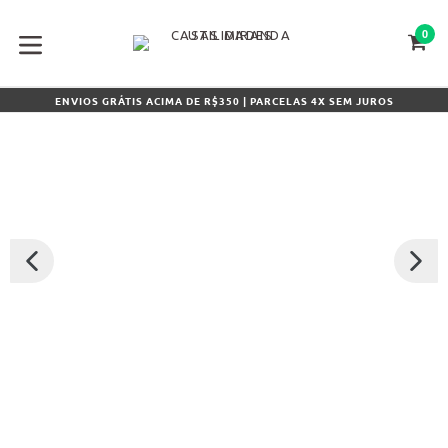
Pular
para
0
CA
CA
o
conteúdo
expandir/colapsar
ENVIOS GRÁTIS ACIMA DE R$350 | PARCELAS 4X SEM JUROS
SLIDE
PRÓXI
ANTERIOR
SLIDE