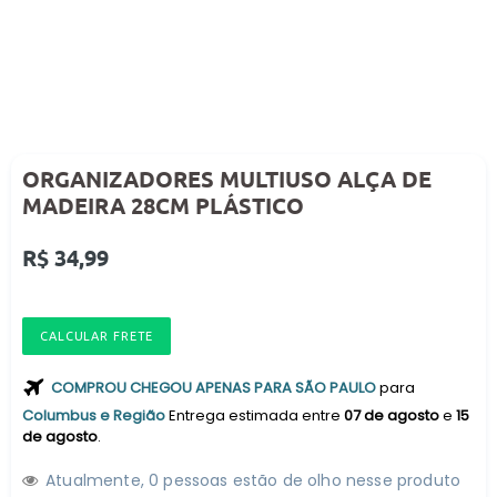
ORGANIZADORES MULTIUSO ALÇA DE
MADEIRA 28CM PLÁSTICO
Preço
R$ 34,99
normal
CALCULAR FRETE
COMPROU CHEGOU APENAS PARA SÃO PAULO
para
Columbus e Região
Entrega estimada entre
07 de agosto
e
15
de agosto
.
Atualmente,
1
5
pessoas estão de olho nesse produto