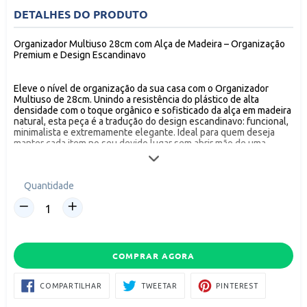
DETALHES DO PRODUTO
Organizador Multiuso 28cm com Alça de Madeira – Organização
Premium e Design Escandinavo
Eleve o nível de organização da sua casa com o Organizador
Multiuso de 28cm. Unindo a resistência do plástico de alta
densidade com o toque orgânico e sofisticado da alça em madeira
natural, esta peça é a tradução do design escandinavo: funcional,
minimalista e extremamente elegante. Ideal para quem deseja
manter cada item no seu devido lugar sem abrir mão de uma
estética moderna que valoriza a decoração de qualquer ambiente.
Quantidade
DESIGN SOFISTICADO E MATERIAIS NOBRES (Gatilho Mental de
Estética e Valor)
Este organizador deixa de ser um simples cesto para se tornar um
item decorativo. A combinação do corpo clean com o detalhe em
madeira traz aconchego e requinte para a organização.
COMPRAR AGORA
Alça em Madeira Natural: Além de conferir um visual luxuoso, a
alça é ergonômica e resistente, facilitando o transporte do
COMPARTILHAR
TWEETAR
PIN
COMPARTILHAR
TWEETAR
PINTEREST
NO
NO
organizador entre os cômodos com total segurança.
FACEBOOK
PINTEREST