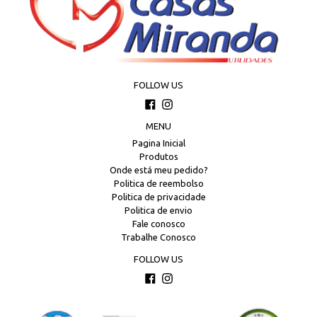
Diferenciais: Alça ergonômica, Material atóxico, Design de luxo,
Alta durabilidade.
Palavras-Chave: Organizador Multiuso Alça Madeira, Cesto
Organizador 28cm Luxo, Caixa Organizadora Design Escandinavo,
Organizador Cozinha Banheiro Alça Madeira.
FOLLOW US
Facebook
Instagram
MENU
Pagina Inicial
Produtos
Onde está meu pedido?
Politica de reembolso
Politica de privacidade
Politica de envio
Fale conosco
Trabalhe Conosco
FOLLOW US
Facebook
Instagram