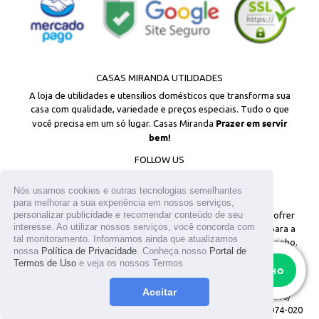
CASAS MIRANDA UTILIDADES
A loja de utilidades e utensilios domésticos que transforma sua
casa com qualidade, variedade e preços especiais. Tudo o que
Prazer em servir
você precisa em um só lugar. Casas Miranda
bem!
FOLLOW US
Facebook
Instagram
Nós usamos cookies e outras tecnologias semelhantes
para melhorar a sua experiência em nossos serviços,
personalizar publicidade e recomendar conteúdo de seu
© 2026
Todos os direitos reservados. Os estoques podem sofrer
interesse. Ao utilizar nossos serviços, você concorda com
alterações sem aviso prévio. Os preços são válidos apenas para a
tal monitoramento. Informamos ainda que atualizamos
loja virtual. Em caso de divergência, o preço válido é o do carrinho.
nossa
Política de Privacidade
. Conheça nosso
Portal de
As fotos aqui veiculadas, logotipo e marca são de propriedade do
Termos de Uso
e veja os nossos Termos.
RESTAM APENAS
15
site www.casasmiranda.com.br. É vetada a sua reprodução, total ou
ADICIONAR AO CARRINHO
parcial, sem a expressa autorização. T.MIKAMI UTENSILIOS LTDA /
Aceitar
CNPJ: 25.317.659/0001-05 / Inscrição Estadual: 141.096.449.110/
Endereço: R Antonio Raposo n° 12 - Lapa - São Paulo Cep: 05074-020