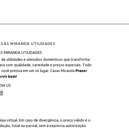
S MIRANDA UTILIDADES
a de utilidades e utensilios domésticos que transforma
asa com qualidade, variedade e preços especiais. Tudo
Prazer
 você precisa em um só lugar. Casas Miranda
ervir bem!
OW US
cebook
Instagram
ja virtual. Em caso de divergência, o preço válido é o
ução, total ou parcial, sem a expressa autorização.