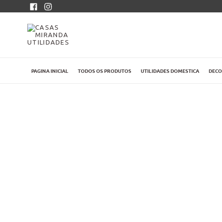
Pular
Facebook
Instagram
para
o
conteúdo
PAGINA INICIAL
TODOS OS PRODUTOS
UTILIDADES DOMESTICA
DEC