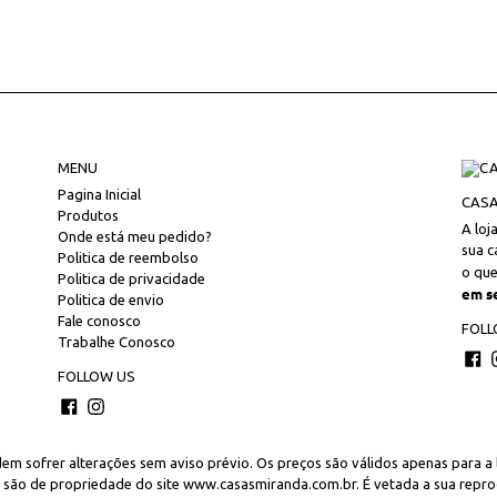
MENU
Pagina Inicial
CASA
Produtos
A loj
Onde está meu pedido?
sua c
Politica de reembolso
o que
Politica de privacidade
em s
Politica de envio
Fale conosco
FOLL
Trabalhe Conosco
Fa
FOLLOW US
Facebook
Instagram
m sofrer alterações sem aviso prévio. Os preços são válidos apenas para a lo
a são de propriedade do site www.casasmiranda.com.br. É vetada a sua reprod