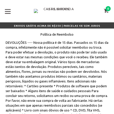
Pular
para
0
CA
CA
o
conteúdo
expandir/colapsar
ENVIOS GRÁTIS ACIMA DE R$350 | PARCELAS 4X SEM JUROS
Política de Reembolso
DEVOLUÇÕES ---- Nossa política é de 15 dias. Passados os 15 dias da
compra, infelizmente não é possível solicitar reembolso ou troca.
Para poder efetuar a devolução, o produto não pode ter sido usado
e deve estar nas mesmas condições que você o recebeu. Ele também
deve estar na embalagem original. Vários tipos de mercadorias
estão isentos de devolução. Produtos perecíveis, tais como
alimentos, flores, jornais ou revistas não podem ser devolvidos. Nós
também não aceitamos produtos íntimos ou sanitários, materiais
perigosos, líquidos ou gases inflamáveis. Itens adicionais não
retornáveis: * Cartões-presente * Produtos de software que podem
ser baixados * Alguns itens de saúde e cuidados pessoais Para
concluir seu retorno, solicitamos um recibo ou uma prova de compra.
Por favor, não envie sua compra de volta ao fabricante. Há certas
situações em que apenas reembolsos parciais são concedidos (se
aplicáveis) * Livro com sinais óbvios de uso * CD, DVD, fita VHS,