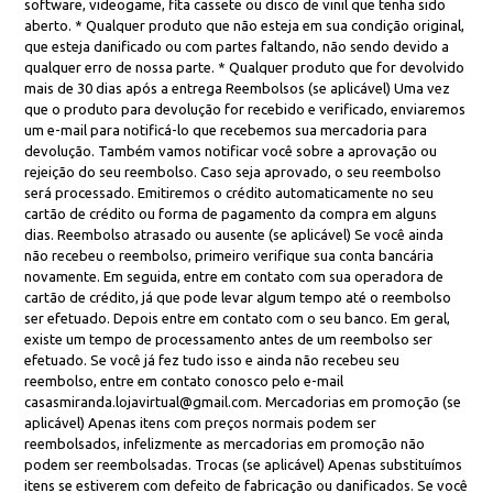
software, videogame, fita cassete ou disco de vinil que tenha sido
aberto. * Qualquer produto que não esteja em sua condição original,
que esteja danificado ou com partes faltando, não sendo devido a
qualquer erro de nossa parte. * Qualquer produto que for devolvido
mais de 30 dias após a entrega Reembolsos (se aplicável) Uma vez
que o produto para devolução for recebido e verificado, enviaremos
um e-mail para notificá-lo que recebemos sua mercadoria para
devolução. Também vamos notificar você sobre a aprovação ou
rejeição do seu reembolso. Caso seja aprovado, o seu reembolso
será processado. Emitiremos o crédito automaticamente no seu
cartão de crédito ou forma de pagamento da compra em alguns
dias. Reembolso atrasado ou ausente (se aplicável) Se você ainda
não recebeu o reembolso, primeiro verifique sua conta bancária
novamente. Em seguida, entre em contato com sua operadora de
cartão de crédito, já que pode levar algum tempo até o reembolso
ser efetuado. Depois entre em contato com o seu banco. Em geral,
existe um tempo de processamento antes de um reembolso ser
efetuado. Se você já fez tudo isso e ainda não recebeu seu
reembolso, entre em contato conosco pelo e-mail
casasmiranda.lojavirtual@gmail.com
. Mercadorias em promoção (se
aplicável) Apenas itens com preços normais podem ser
reembolsados, infelizmente as mercadorias em promoção não
podem ser reembolsadas. Trocas (se aplicável) Apenas substituímos
itens se estiverem com defeito de fabricação ou danificados. Se você