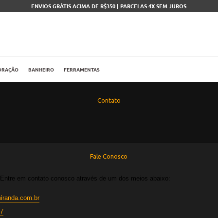
ENVIOS GRÁTIS ACIMA DE R$350 | PARCELAS 4X SEM JUROS
ORAÇÃO
BANHEIRO
FERRAMENTAS
Contato
Fale Conosco
 Entre em contato conosco através de um dos meios abaixo:
miranda.com.br
67