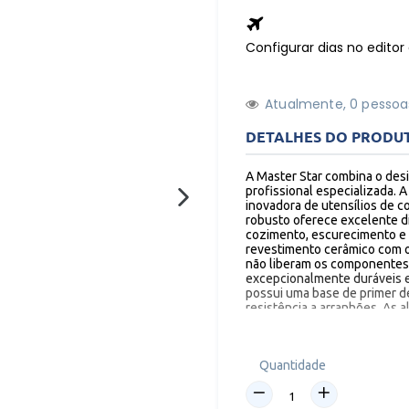
Configurar dias no edito
Atualmente,
1
0
pessoa
DETALHES DO PRODU
A Master Star combina o des
profissional especializada. 
inovadora de utensílios de c
PRÓXIMO
robusto oferece excelente di
SLIDE
cozimento, escurecimento e
revestimento cerâmico com o
não liberam os componentes P
excepcionalmente duráveis e 
possui uma base de primer d
resistência a arranhões. As 
de despejar sem goteiras in
linhas simples e limpas, fáci
são ideais para o uso diário.
Quantidade
Esse maravilhoso jogo de p
nos fogões: