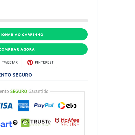
CIONAR AO CARRINHO
peças:
COMPRAR AGORA
TILHAR
TWEETAR
PIN
TWEETAR
PINTEREST
NO
OK
PINTEREST
ENTO SEGURO