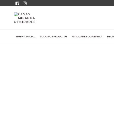
Pular
Facebook
Instagram
para
o
conteúdo
PAGINA INICIAL
TODOS OS PRODUTOS
UTILIDADES DOMESTICA
DEC