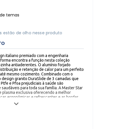
r de temas
s estão de olho nesse produto
TO
ign italiano premiado com a engenharia
A forma encontra a função nesta coleção
ozinha antiaderentes. O alumínio forjado
stribuição e retenção de calor para um perfeito
 até mesmo cozimento. Combinado com o
 design granito DuraSlide de 3 camadas que
tfe e Pfoa prejudiciais à saúde são
saudáveis para toda sua família. A Master Star
e plasma exclusiva oferecendo a melhor
alças ergonômicas e refrescantes e as bordas
centivam o cozimento sem complicações. com
l limpeza e durabilidade, as panelas Master Star
anela possui um fundo Homogêneo adaptando