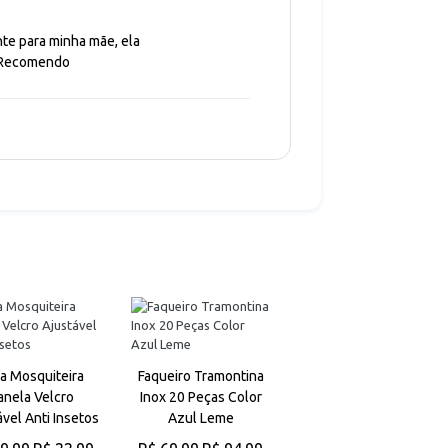
te para minha mãe, ela
! Recomendo
a Mosquiteira
Faqueiro Tramontina
Panela De Pressão
anela Velcro
Inox 20 Peças Color
4,5litros Panelux A
ável Anti Insetos
Azul Leme
Mais Vendida Do
Brasil