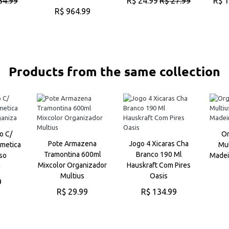
34.99
R$ 24.99
R$ 27.99
R$ 1
R$ 964.99
O
ADICIONAR AO
CARRINHO
ADICIONAR AO
CARRINHO
Products from the same collection
o C/
Or
Pote Armazena
Jogo 4 Xicaras Cha
metica
Mul
Tramontina 600ml
Branco 190 Ml
uso
Madei
Mixcolor Organizador
Hauskraft Com Pires
a
Multius
Oasis
9
R$ 29.99
R$ 134.99
O
ADICIONAR AO
ADICIONAR AO
CARRINHO
CARRINHO