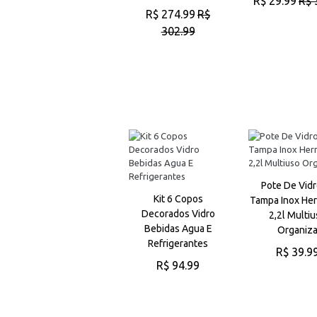
R$ 39.99
R$ 44.99
R$ 29.99
R$ 
R$ 274.99
R$
ADICIONAR AO
ADICIONAR A
CARRINHO
CARRINHO
302.99
ADICIONAR AO
CARRINHO
Pote De Vidr
Jogo Saleiro E
Kit 6 Copos
Tampa Inox Her
Pimenteiro Premium
Decorados Vidro
2,2l Multi
Oasis 90ml Luxo
Bebidas Agua E
Organiz
Cozinha Preto
Refrigerantes
R$ 39.9
R$ 24.99
R$ 94.99
ADICIONAR A
CARRINHO
ADICIONAR AO
ADICIONAR AO
CARRINHO
CARRINHO