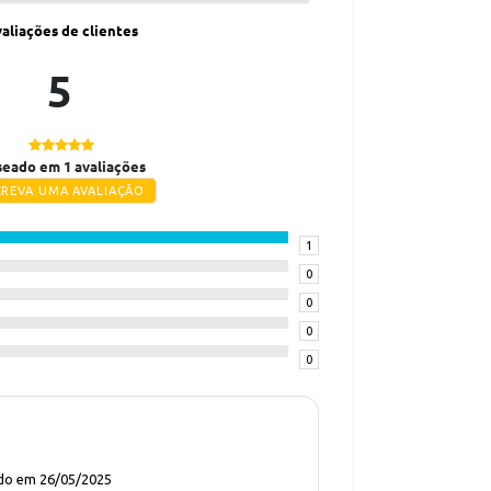
aliações de clientes
5
eado em 1 avaliações
CREVA UMA AVALIAÇÃO
1
0
0
0
0
do em 26/05/2025