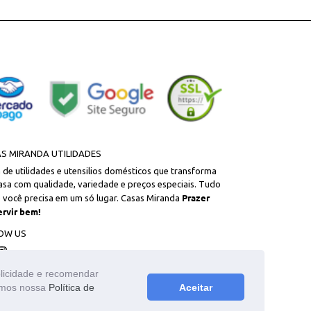
S MIRANDA UTILIDADES
a de utilidades e utensilios domésticos que transforma
asa com qualidade, variedade e preços especiais. Tudo
Prazer
 você precisa em um só lugar. Casas Miranda
ervir bem!
OW US
cebook
Instagram
blicidade e recomendar
zamos nossa
Política de
Aceitar
ja virtual. Em caso de divergência, o preço válido é o
ução, total ou parcial, sem a expressa autorização.