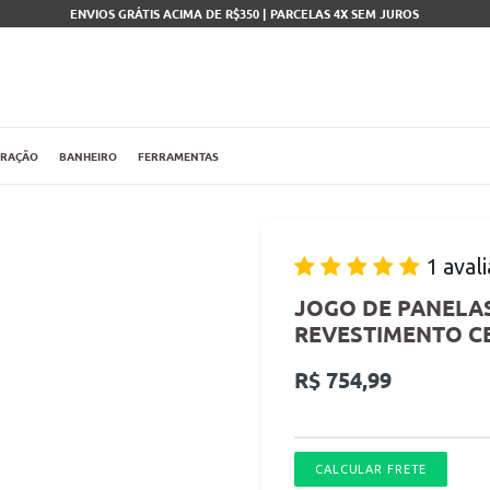
ENVIOS GRÁTIS ACIMA DE R$350 | PARCELAS 4X SEM JUROS
ORAÇÃO
BANHEIRO
FERRAMENTAS
1 aval
JOGO DE PANELA
REVESTIMENTO C
Preço
R$ 754,99
normal
CALCULAR FRETE