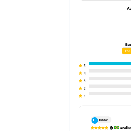
Av
Bas
ES
5
4
3
2
1
I
Isaac
avalia