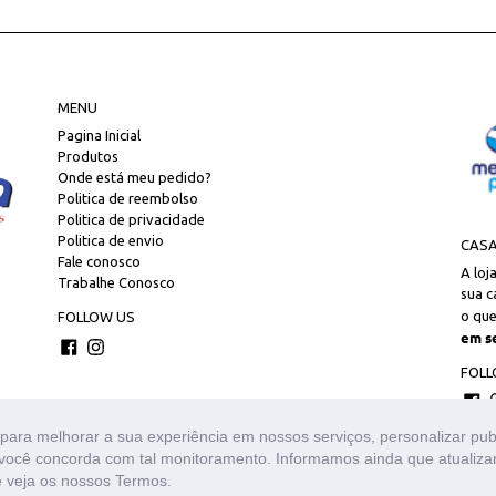
MENU
Pagina Inicial
Produtos
Onde está meu pedido?
Politica de reembolso
Politica de privacidade
Politica de envio
CASA
Fale conosco
A loj
Trabalhe Conosco
sua c
o que
FOLLOW US
em s
Facebook
Instagram
FOLL
Fa
para melhorar a sua experiência em nossos serviços, personalizar pu
s, você concorda com tal monitoramento. Informamos ainda que atuali
m sofrer alterações sem aviso prévio. Os preços são válidos apenas para a lo
a são de propriedade do site www.casasmiranda.com.br. É vetada a sua reprod
 veja os nossos Termos.