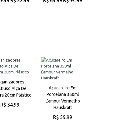
9.99
R$ 22.99
R$ 69.99
R$ 94.99
R$ 72.99
R$ 79.99
ADICIONAR AO
ADICIONAR AO
CARRINHO
CARRINHO
ADICIONAR AO
CARRINHO
ganizadores
Açucareiro Em
Bowl Redondo De
tiuso Alça De
Porcelana 350ml
Porcelana Lamour
ra 28cm Plástico
L'amour Vermelho
Vermelho 440ml
R$ 34.99
Hauskraft
Hauskraft
ADICIONAR AO
R$ 59.99
R$ 34.99
CARRINHO
ADICIONAR AO
ADICIONAR AO
CARRINHO
CARRINHO