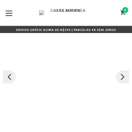
Pular
para
0
CA
CA
o
conteúdo
expandir/colapsar
ENVIOS GRÁTIS ACIMA DE R$350 | PARCELAS 4X SEM JUROS
SLIDE
PRÓXI
ANTERIOR
SLIDE