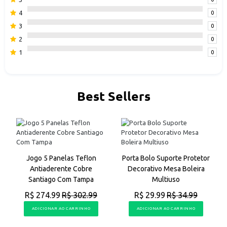
Indicação:
4
0
• Apto à lava louças;
3
0
• Não apto à micro-ondas;
2
0
• Bambu não pode ser usado no forno e na máquina de lavar
1
0
louça.
Sem garantia
Best Sellers
a
Jogo 5 Panelas Teflon
Porta Bolo Suporte Protetor
Antiaderente Cobre
Decorativo Mesa Boleira
Santiago Com Tampa
Multiuso
R$ 274.99
R$ 302.99
R$ 29.99
R$ 34.99
ADICIONAR AO CARRINHO
ADICIONAR AO CARRINHO