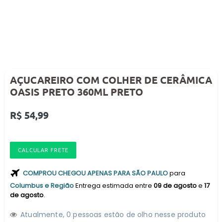
AÇUCAREIRO COM COLHER DE CERÂMICA
OASIS PRETO 360ML PRETO
Preço
R$ 54,99
normal
CALCULAR FRETE
COMPROU CHEGOU APENAS PARA SÃO PAULO
para
Columbus e Região
Entrega estimada entre
09 de agosto
e
17
de agosto
.
Atualmente,
1
1
pessoas estão de olho nesse produto