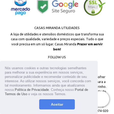
CASAS MIRANDA UTILIDADES
A loja de utilidades e utensilios domésticos que transforma sua
casa com qualidade, variedade e preços especiais. Tudo o que
Prazer em servir
você precisa em um só lugar. Casas Miranda
bem!
FOLLOW US
Facebook
Instagram
Nós usamos cookies e outras tecnologias semelhantes
para melhorar a sua experiência em nossos serviços,
personalizar publicidade e recomendar conteúdo de seu
© 2026
Todos os direitos reservados. Os estoques podem sofrer
interesse. Ao utilizar nossos serviços, você concorda com
alterações sem aviso prévio. Os preços são válidos apenas para a
tal monitoramento. Informamos ainda que atualizamos
loja virtual. Em caso de divergência, o preço válido é o do carrinho.
nossa
Política de Privacidade
. Conheça nosso
Portal de
As fotos aqui veiculadas, logotipo e marca são de propriedade do
Termos de Uso
e veja os nossos Termos.
site www.casasmiranda.com.br. É vetada a sua reprodução, total ou
ESGOTADO
parcial, sem a expressa autorização. T.MIKAMI UTENSILIOS LTDA /
Aceitar
CNPJ: 25.317.659/0001-05 / Inscrição Estadual: 141.096.449.110/
Endereço: R Antonio Raposo n° 12 - Lapa - São Paulo Cep: 05074-020