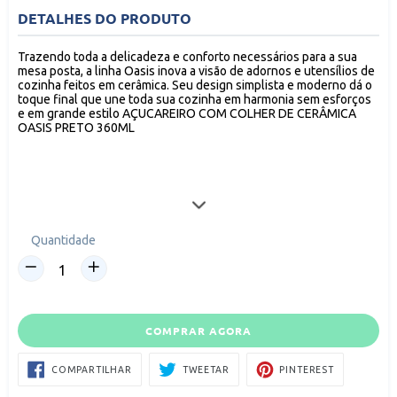
DETALHES DO PRODUTO
Trazendo toda a delicadeza e conforto necessários para a sua
mesa posta, a linha Oasis inova a visão de adornos e utensílios de
cozinha feitos em cerâmica. Seu design simplista e moderno dá o
toque final que une toda sua cozinha em harmonia sem esforços
e em grande estilo AÇUCAREIRO COM COLHER DE CERÂMICA
OASIS PRETO 360ML
Dimensões da Peça:
• 1 Açucareiro: 9 x 9 x 11,5cm / Capacidade: 360ml
• 1 Colher: 11 x 2 x 2cm
Quantidade
Quantidade Master: 48 Peças
Dimensões Master: 40 x 41 x 30cm
COMPRAR AGORA
Material: Cerâmica e Bambu
Cor: PRETO
COMPARTILHAR
TWEETAR
PIN
COMPARTILHAR
TWEETAR
PINTEREST
NO
NO
FACEBOOK
PINTEREST
Origem: Índia