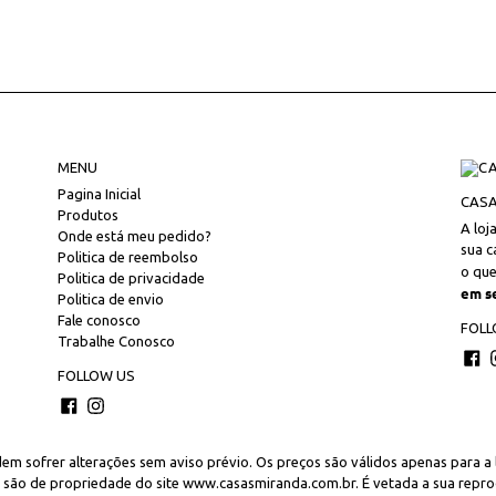
MENU
Pagina Inicial
CASA
Produtos
A loj
Onde está meu pedido?
sua c
Politica de reembolso
o que
Politica de privacidade
em s
Politica de envio
Fale conosco
FOLL
Trabalhe Conosco
Fa
FOLLOW US
Facebook
Instagram
m sofrer alterações sem aviso prévio. Os preços são válidos apenas para a lo
a são de propriedade do site www.casasmiranda.com.br. É vetada a sua reprod