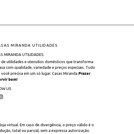
S MIRANDA UTILIDADES
a de utilidades e utensilios domésticos que transforma
asa com qualidade, variedade e preços especiais. Tudo
Prazer
 você precisa em um só lugar. Casas Miranda
ervir bem!
OW US
cebook
Instagram
ja virtual. Em caso de divergência, o preço válido é o
ução, total ou parcial, sem a expressa autorização.