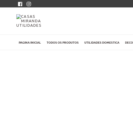
Pular
Facebook
Instagram
para
o
conteúdo
PAGINA INICIAL
TODOS OS PRODUTOS
UTILIDADES DOMESTICA
DEC