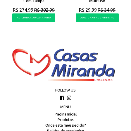
Com Tampa
Multiuso
R$ 274.99
R$ 302.99
R$ 29.99
R$ 34.99
ADICIONAR AO CARRINHO
ADICIONAR AO CARRINHO
FOLLOW US
Facebook
Instagram
MENU
Pagina Inicial
Produtos
Onde está meu pedido?
Politica de reembolso