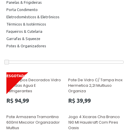
Panelas & Frigideiras
Porta Condimento
Eletrodomésticos & Eletrônicos
Térmicos & Isotérmicos
Faqueiros & Cutelaria
Garrafas & Squeeze
Potes & Organizadores
ESGOTADO
Kit 6 Copos Decorados Vidro
Pote De Vidro C/ Tampa Inox
Bebidas Agua E
Hermetica 2,2l Multiuso
Refrigerantes
Organiza
Preço
Preço
R$ 94,99
R$ 39,99
normal
normal
Pote Armazena Tramontina
Jogo 4 Xicaras Cha Branco
600ml Mixcolor Organizador
190 Ml Hauskraft Com Pires
Multius
Oasis