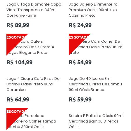
Jogo 6 Taça Diamante Copo
Jogo Saleiro E Pimenteiro
Vidro Transparente 340ml
Premium Oasis 90ml Luxo
Cor Fumê Fumê
Cozinha Preto
Preço
Preço
R$ 89,99
R$ 24,99
normal
normal
ESGOTADO
ESGOTADO
Jogo Xicara Cafe E
Açucareiro Com Colher De
Acucareiro Oasis Preta 4
Cerâmica Oasis Preto 360ml
Peças Elegante Preto
Preto
Preço
Preço
R$ 104,99
R$ 54,99
normal
normal
Jogo 4 Xicara Cafe Pires De
Jogo De 4 Xícaras Em
Bambu Oasis Preto 90ml
Cerâmica E Pires De Bambu
Ceramica
90ml Oásis Branco
Preço
Preço
R$ 64,99
R$ 59,99
normal
normal
ESGOTADO
Conjunto Porcelana
Saleiro E Paliteiro Oásis 90ml
Açucareiro Colher Tampa
Cerâmica Bambu 3 Peças
Bambu 300ml Oasis
Oásis