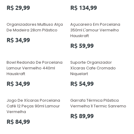
Preço
Preço
R$ 29,99
R$ 134,99
normal
normal
Organizadores Multiuso Alça
Açucareiro Em Porcelana
De Madeira 28cm Plástico
350ml L'amour Vermelho
Hauskraft
Preço
R$ 34,99
normal
Preço
R$ 59,99
normal
Bowl Redondo De Porcelana
Suporte Organizador
Lamour Vermelho 440ml
Xícaras Cafe Cromado
Hauskraft
Niquelart
Preço
Preço
R$ 34,99
R$ 54,99
normal
normal
Jogo De Xícaras Porcelana
Garrafa Térmica Plástica
Café 12 Peças 90ml Lamour
Vermelha 1l Termic Sanremo
Vermelha
Preço
R$ 89,99
Preço
normal
R$ 84,99
normal