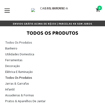
Pular
para
0
CA
CA
o
conteúdo
expandir/colapsar
ENVIOS GRÁTIS ACIMA DE R$350 | PARCELAS 4X SEM JUROS
TODOS OS PRODUTOS
Todos Os Produtos
Banheiro
Utilidades Domestica
Ferramentas
Decoração
Elétrica E Iluminação
Todos Os Produtos
Jarras & Garrafas
Infantil
Assadeiras & Formas
Pratos & Aparelhos De Jantar