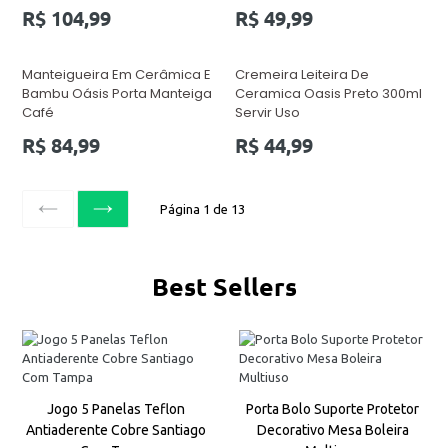
Preço
Preço
R$ 104,99
R$ 49,99
normal
normal
Manteigueira Em Cerâmica E
Cremeira Leiteira De
Bambu Oásis Porta Manteiga
Ceramica Oasis Preto 300ml
Café
Servir Uso
Preço
Preço
R$ 84,99
R$ 44,99
normal
normal
Página 1 de 13
ANTERIOR
SEGUINTE
Best Sellers
Jogo 5 Panelas Teflon
Porta Bolo Suporte Protetor
Antiaderente Cobre Santiago
Decorativo Mesa Boleira